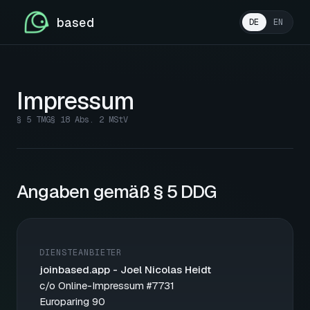
based
DE
EN
Impressum
§ 5 TMG
§ 18 Abs. 2 MStV
Angaben gemäß § 5 DDG
DIENSTEANBIETER
joinbased.app - Joel Nicolas Heidt
c/o Online-Impressum #7731
Europaring 90